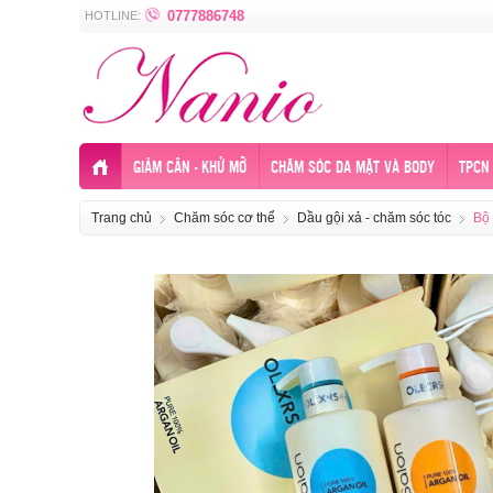
0777886748
HOTLINE:
GIẢM CÂN - KHỬ MỠ
CHĂM SÓC DA MẶT VÀ BODY
TPCN 
Trang chủ
Chăm sóc cơ thể
Dầu gội xả - chăm sóc tóc
Bộ 