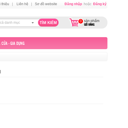
i thiệu
|
Liên hệ
|
Sơ đồ website
Đăng nhập
hoặc
Đăng ký
sản phẩm
0
 cả danh mục
GIỎ HÀNG
 CỬA - GIA DỤNG
l