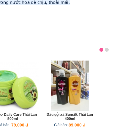
ơng nước hoa dễ chịu, thoải mái.
bơ Daily Care Thái Lan
Dầu gội xả Sunsilk Thái Lan
Viên serum
500ml
400ml
iá bán:
79,000 đ
Giá bán:
89,000 đ
Giá b