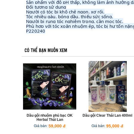
Sản phẩm với độ pH thấp, không làm ảnh hưởng da 
Đối tượng sử dụng
Người có tóc bị khô chẻ ngọn, xơ rối.
Tóc nhiều gàu, bóng dầu, thiếu sức sống.
Người bị rụng tóc nghiêm trọng, cần mọc tóc.
Phù hợp với tóc xoăn nhuộm ép, tóc bị hư tổn nặn
P220240
CÓ THỂ BẠN MUỐN XEM
1
2
Dầu gội nhuộm phủ bạc OK
Dầu gội Clear Thái Lan 400ml
Herbal Thái Lan
Giá bán:
59,000 đ
Giá bán:
95,000 đ