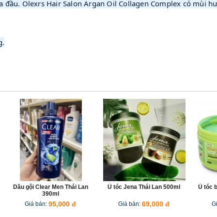
đầu. Olexrs Hair Salon Argan Oil Collagen Complex có mùi hư
g.
Dầu gội Clear Men Thái Lan
Ủ tóc Jena Thái Lan 500ml
Ủ tóc 
390ml
Giá bán:
95,000 đ
Giá bán:
69,000 đ
G