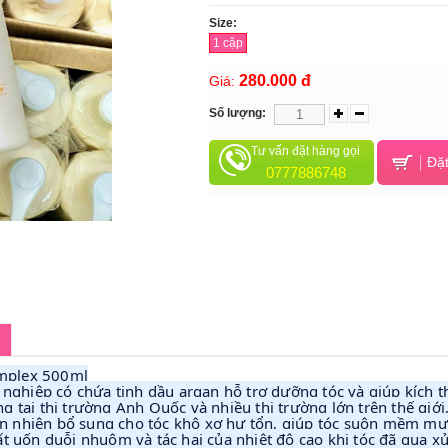
Size:
1 cặp
280.000 đ
Giá:
Số lượng:
Tư vấn đặt hàng gọi
Đặt
0777886748
omplex 500ml
nghiệp có chứa tinh dầu argan hỗ trợ dưỡng tóc và giúp kích t
tại thị trường Anh Quốc và nhiều thị trường lớn trên thế giới
iên nhiên bổ sung cho tóc khô xơ hư tổn, giúp tóc suôn mềm m
 uốn duỗi nhuộm và tác hại của nhiệt độ cao khi tóc đã qua xử 