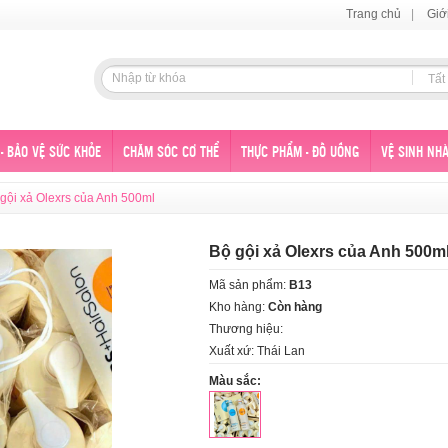
Trang chủ
|
Giớ
Tất
- BẢO VỆ SỨC KHỎE
CHĂM SÓC CƠ THỂ
THỰC PHẨM - ĐỒ UỐNG
VỆ SINH NHÀ
gội xả Olexrs của Anh 500ml
Bộ gội xả Olexrs của Anh 500m
Mã sản phẩm:
B13
Kho hàng:
Còn hàng
Thương hiệu:
Xuất xứ: Thái Lan
Màu sắc: