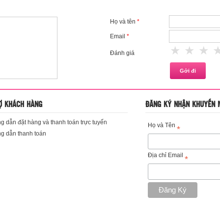
Họ và tên
*
Email
*
1 star
2 st
3
Đánh giá
Ợ KHÁCH HÀNG
ĐĂNG KÝ NHẬN KHUYẾN 
 dẫn đặt hàng và thanh toán trực tuyến
Họ và Tên
*
g dẫn thanh toán
Địa chỉ Email
*