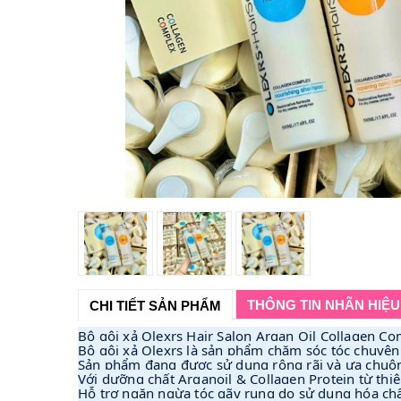
THÔNG TIN NHÃN HIỆU
CHI TIẾT SẢN PHẨM
Bộ gội xả Olexrs Hair Salon Argan Oil Collagen C
Bộ gội xả Olexrs là sản phẩm chăm sóc tóc chuyên 
Sản phẩm đang được sử dụng rộng rãi và ưa chuộng 
Với dưỡng chất Arganoil & Collagen Protein từ th
Hỗ trợ ngăn ngừa tóc gãy rụng do sử dụng hóa chất