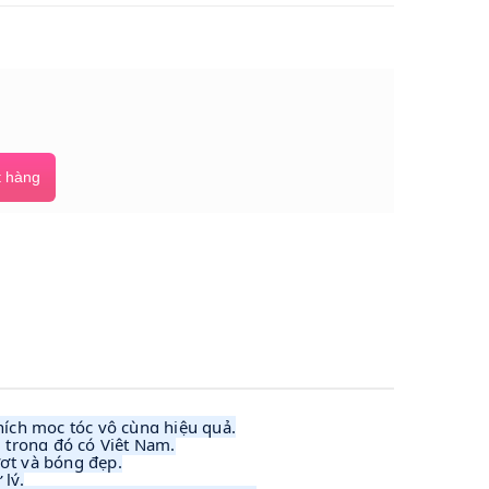
 hàng
hích mọc tóc vô cùng hiệu quả.
, trong đó có Việt Nam.
ượt và bóng đẹp.
lý.