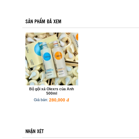
SẢN PHẨM ĐÃ XEM
Bộ gội xả Olexrs của Anh
500ml
Giá bán:
280,000 đ
NHẬN XÉT