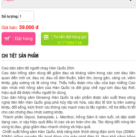
Số lượng:
59.000 đ
Giá bán:
Tư vấn đặt hàng gọi
Đặt hàng
0777886748
Cao dán sâm đỏ người chạy Hàn Quốc 20m
Cao dán Hồng sâm dùng để giảm đau và kháng viêm trong các cơn đau liên
quan đến mỏi cơ, đau cơ, đau cổ đơn thuần, bầm tím, bong gân, căng cơ, viêm
khớp, gãy xương và tê cóng nhẹ. Thấu hiểu được nhu cầu của bạn miếng Cao
dán nhức mỏi hồng sâm của Hàn Quốc ra đời giúp chế ngự cơn đau kịp thời,
hiệu quả đã được nhiều người tin dùng.
Cao dán hồng sâm Ginseng Hàn Quốc là sản phẩm được sản xuất theo công
nghệ tiên tiến Hàn Quốc giúp phá hủy lớp vôi hóa, các độc tố tích tụ trên xương
khớp, đốt sống, kích thích lưu thông các mạch máu bị tắc nghẽn, hỗ trợ điều trị tốt
cho các chứng đau nhức xương khớp.
Thành phần Glycol, Saheylate, L- Menthol, Hồng Sâm 6 năm tuổi, cô đặc dưới
dạng cao, vì vậy hiệu quả điều trị cao và an toàn cho da. Tác động đốt nóng lên
vùng bị đau, giúp giảm đau nhanh chóng và hiệu quả.
Chiết xuất hồng sâm Hàn Quốc, khả năng kích thích dòng điện sinh học (30MV-
50MV) giống nguyên tắc hoạt động của máy phát điện từ, tăng khả năng hồng