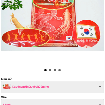
Màu sắc:
CaodnsmHnQucbch20ming
Size:
1 bịch