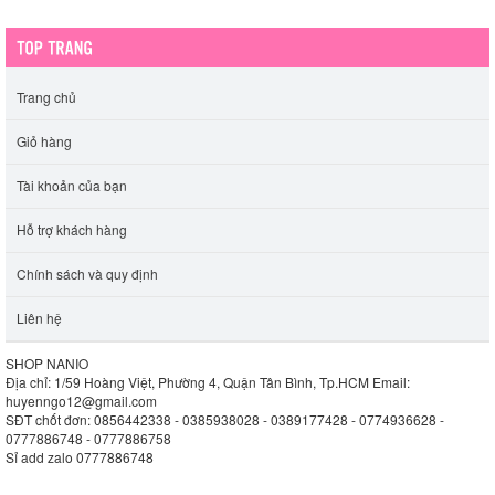
Trang chủ
Giỏ hàng
Tài khoản của bạn
Hỗ trợ khách hàng
Chính sách và quy định
Liên hệ
SHOP NANIO
Địa chỉ: 1/59 Hoàng Việt, Phường 4, Quận Tân Bình, Tp.HCM
Email:
huyenngo12@gmail.com
SĐT chốt đơn: 0856442338 - 0385938028 - 0389177428 - 0774936628 -
0777886748 - 0777886758
Sỉ add zalo 0777886748