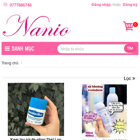
Đăng nhập
hoặc
Đăng ký
0777886748
0
Trang chủ
Lọc
Kem lau túi đa năng Thái Lan