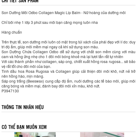
Son Dưỡng Môi Odbo Collagen Magic Lip Balm - Nữ hoàng của dưỡng môi
Chỉ bôi nhẹ 1 lớp 3 phút sau môi bạn căng mọng luôn nha
Hàng chuẩn
Trên thực tế, son dưỡng môi luôn có mặt trong túi xách của phái đẹp với lí do: duy
trì độ ẩm, giúp môi mềm mại ngay cả khi sử dụng son màu.
Son Dưỡng Chứa Collagen Odbo dễ sử dụng với chất son mềm cùng với màu
cam và hồng ửng nhẹ cho 1 đôi môi bóng khoẻ mà lại tươi tắn rất tự nhiên
Với các thành phần như collagen, sáp ong, chiết xuất hồng rosa rugosa... sẽ bảo
vệ rất tốt cho đôi môi của bạn.
Tinh dầu hoa Rosa Rugosa và Collagen giúp cải thiện đôi môi khô, nứt nẻ trở
nên hồng hào, mịn màng.
Sáp ong trắng (Beeswax) cung cấp độ ẩm, nuôi dưỡng các tế bào môi, giúp môi
căng bóng và mềm mại, đánh bay đôi môi xỉn màu, khô nứt.
P3947130