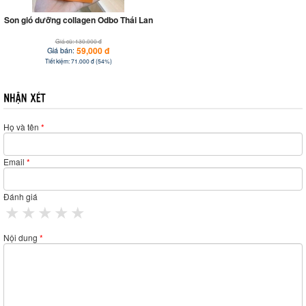
Son gió dưỡng collagen Odbo Thái Lan
Giá cũ: 130.000 đ
59,000 đ
Giá bán:
Tiết kiệm: 71.000 đ (54%)
Họ và tên
*
Email
*
Đánh giá
1 star
2 stars
3 stars
4 stars
5 stars
Nội dung
*