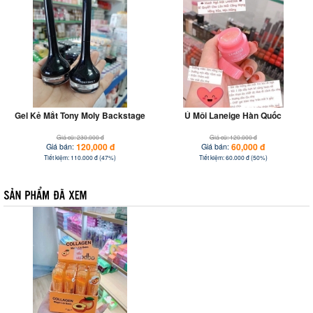
Gel Kẻ Mắt Tony Moly Backstage
Ủ Môi Laneige Hàn Quốc
Giá cũ: 230.000 đ
Giá cũ: 120.000 đ
120,000 đ
60,000 đ
Giá bán:
Giá bán:
Tiết kiệm: 110.000 đ (47%)
Tiết kiệm: 60.000 đ (50%)