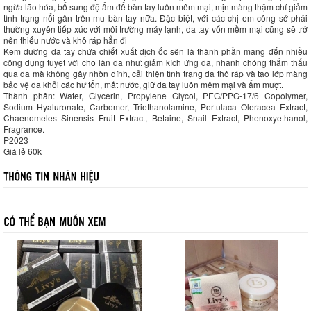
ngừa lão hóa, bổ sung độ ẩm để bàn tay luôn mềm mại, mịn màng thậm chí giảm
tình trạng nổi gân trên mu bàn tay nữa. Đặc biệt, với các chị em công sở phải
thường xuyên tiếp xúc với môi trường máy lạnh, da tay vốn mềm mại cũng sẽ trở
nên thiếu nước và khô ráp hẳn đi
Kem dưỡng da tay chứa chiết xuất dịch ốc sên là thành phần mang đến nhiều
công dụng tuyệt vời cho làn da như: giảm kích ứng da, nhanh chóng thẩm thấu
qua da mà không gây nhờn dính, cải thiện tình trạng da thô ráp và tạo lớp màng
bảo vệ da khỏi các hư tổn, mất nước, giữ da tay luôn mềm mại và ẩm mượt.
Thành phần: Water, Glycerin, Propylene Glycol, PEG/PPG-17/6 Copolymer,
Sodium Hyaluronate, Carbomer, Triethanolamine, Portulaca Oleracea Extract,
Chaenomeles Sinensis Fruit Extract, Betaine, Snail Extract, Phenoxyethanol,
Fragrance.
P2023
Giá lẻ 60k