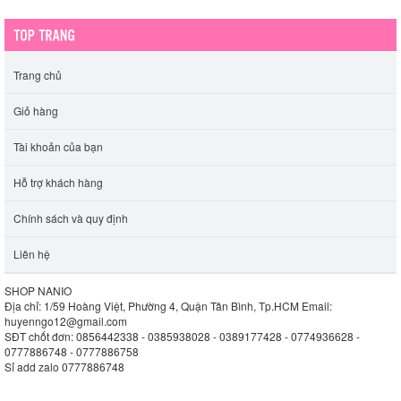
Trang chủ
Giỏ hàng
Tài khoản của bạn
Hỗ trợ khách hàng
Chính sách và quy định
Liên hệ
SHOP NANIO
Địa chỉ: 1/59 Hoàng Việt, Phường 4, Quận Tân Bình, Tp.HCM
Email:
huyenngo12@gmail.com
SĐT chốt đơn: 0856442338 - 0385938028 - 0389177428 - 0774936628 -
0777886748 - 0777886758
Sỉ add zalo 0777886748