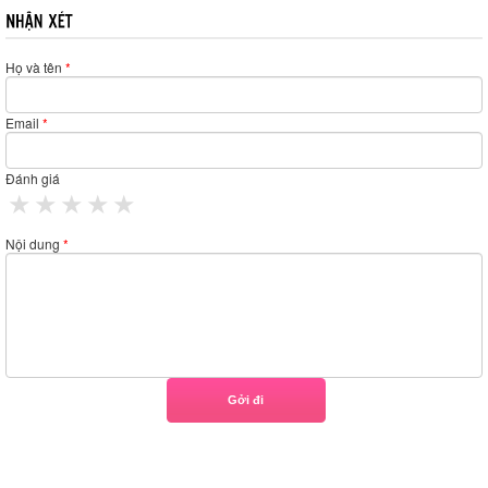
Họ và tên
*
Email
*
Đánh giá
1 star
2 stars
3 stars
4 stars
5 stars
Nội dung
*