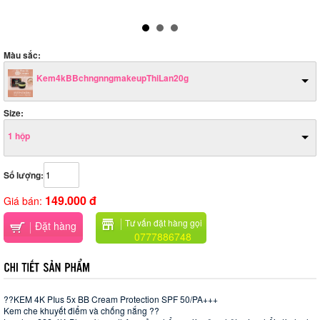
Màu sắc:
Kem4kBBchngnngmakeupThiLan20g
Size:
1 hộp
Số lượng:
149.000 đ
Giá bán:
Tư vấn đặt hàng gọi
Đặt hàng
0777886748
??KEM 4K PIus 5x BB Cream Protection SPF 50/PA+++
Kem che khuyết điểm và chống nắng ??