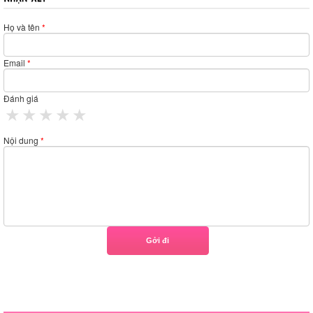
Họ và tên
*
Email
*
Đánh giá
1 star
2 stars
3 stars
4 stars
5 stars
Nội dung
*