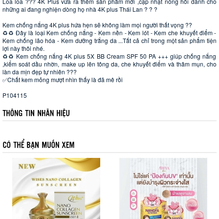
Loa loa ??? 4K Plus vừa ra thêm sản phẩm mới ,cập nhật nóng hổi dành cho
những ai đang nghiện dòng họ nhà 4K plus Thái Lan ? ? ?
Kem chống nắng 4K plus hứa hẹn sẽ không làm mọi người thất vọng ??
♻️♻️ Đây là loại Kem chống nắng - Kem nền - Kem lót - Kem che khuyết điểm -
Kem chống lão hóa - Kem dưỡng trắng da ...Tất cả chỉ trong một sản phẩm tiện
lợi này thôi nhé.
♻️♻️ Kem chống nắng 4K plus 5X BB Cream SPF 50 PA +++ giúp chống nắng
,kiểm soát dầu nhờn, make up lên tông da, che khuyết điểm và thâm mụn, cho
làn da mịn đẹp tự nhiên ???
✅Chất kem mỏng mượt nhìn thấy là đã mê rồi
P104115