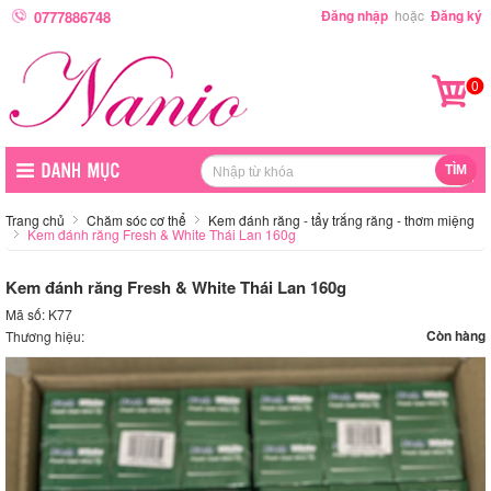
Đăng nhập
hoặc
Đăng ký
0777886748
0
Trang chủ
Chăm sóc cơ thể
Kem đánh răng - tẩy trắng răng - thơm miệng
Kem đánh răng Fresh & White Thái Lan 160g
Kem đánh răng Fresh & White Thái Lan 160g
Mã số: K77
Còn hàng
Thương hiệu: