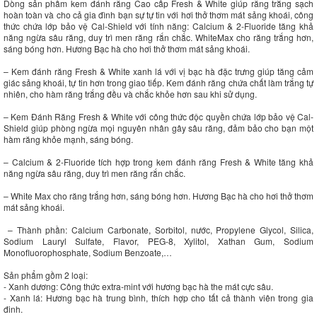
Dòng sản phẩm kem đánh răng Cao cấp Fresh & White giúp răng trắng sạch
hoàn toàn và cho cả gia đình bạn sự tự tin với hơi thở thơm mát sảng khoái, công
thức chứa lớp bảo vệ Cal-Shield với tính năng: Calcium & 2-Fluoride tăng khả
năng ngừa sâu răng, duy trì men răng rắn chắc. WhiteMax cho răng trắng hơn,
sáng bóng hơn. Hương Bạc hà cho hơi thở thơm mát sảng khoái.
– Kem đánh răng Fresh & White xanh lá với vị bạc hà đặc trưng giúp tăng cảm
giác sảng khoái, tự tin hơn trong giao tiếp. Kem đánh răng chứa chất làm trắng tự
nhiên, cho hàm răng trắng đều và chắc khỏe hơn sau khi sử dụng.
– Kem Đánh Răng Fresh & White với công thức độc quyền chứa lớp bảo vệ Cal-
Shield giúp phòng ngừa mọi nguyên nhân gây sâu răng, đảm bảo cho bạn một
hàm răng khỏe mạnh, sáng bóng.
– Calcium & 2-Fluoride tích hợp trong kem đánh răng Fresh & White tăng khả
năng ngừa sâu răng, duy trì men răng rắn chắc.
– White Max cho răng trắng hơn, sáng bóng hơn. Hương Bạc hà cho hơi thở thơm
mát sảng khoái.
– Thành phần: Calcium Carbonate, Sorbitol, nước, Propylene Glycol, Silica,
Sodium Lauryl Sulfate, Flavor, PEG-8, Xylitol, Xathan Gum, Sodium
Monofluorophosphate, Sodium Benzoate,…
Sản phẩm gồm 2 loại:
- Xanh dương: Công thức extra-mint với hương bạc hà the mát cực sâu.
- Xanh lá: Hương bạc hà trung bình, thích hợp cho tất cả thành viên trong gia
đinh.