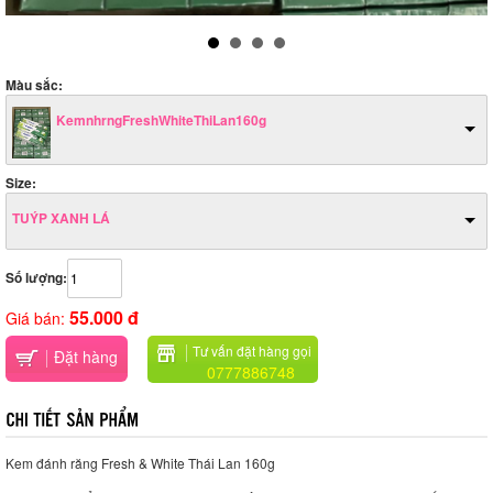
Màu sắc:
KemnhrngFreshWhiteThiLan160g
Size:
TUÝP XANH LÁ
Số lượng:
55.000 đ
Giá bán:
Tư vấn đặt hàng gọi
Đặt hàng
0777886748
Kem đánh răng Fresh & White Thái Lan 160g