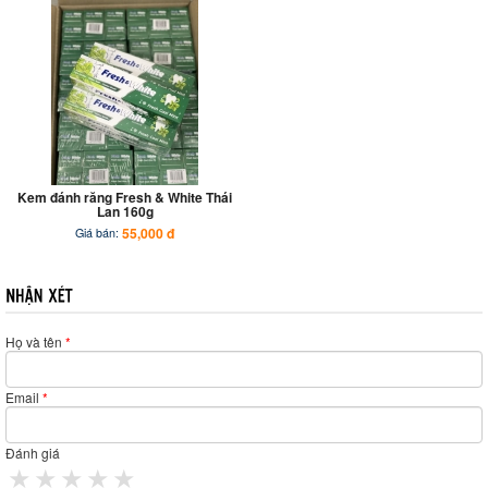
Kem đánh răng Fresh & White Thái
Lan 160g
55,000 đ
Giá bán:
Họ và tên
*
Email
*
Đánh giá
1 star
2 stars
3 stars
4 stars
5 stars