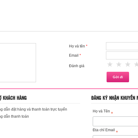
Họ và tên
*
Email
*
1 star
2 st
3
Đánh giá
Ợ KHÁCH HÀNG
ĐĂNG KÝ NHẬN KHUYẾN 
 dẫn đặt hàng và thanh toán trực tuyến
Họ và Tên
*
g dẫn thanh toán
Địa chỉ Email
*