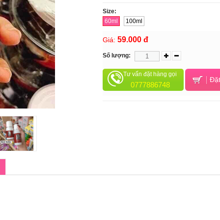
Size:
60ml
100ml
59.000 đ
Giá:
Số lượng:
Tư vấn đặt hàng gọi
Đặt
0777886748