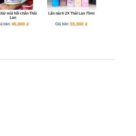
hử mùi hôi chân Thái
Lăn nách 2X Thái Lan 75ml
Nước ho
Lan
Countr
iá bán:
45,000 đ
Giá bán:
55,000 đ
Giá b
Lăn nách
Thá
Giá b