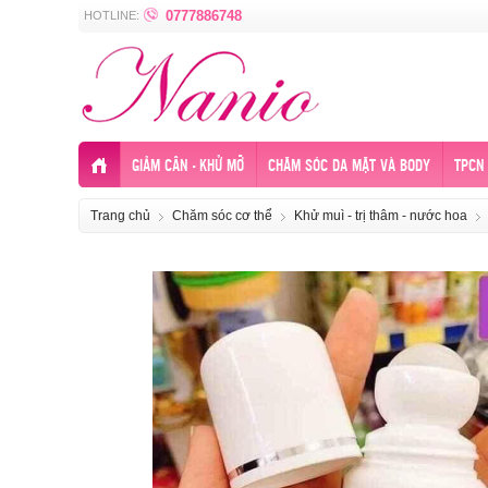
0777886748
HOTLINE:
GIẢM CÂN - KHỬ MỠ
CHĂM SÓC DA MẶT VÀ BODY
TPCN 
Trang chủ
Chăm sóc cơ thể
Khử muì - trị thâm - nước hoa