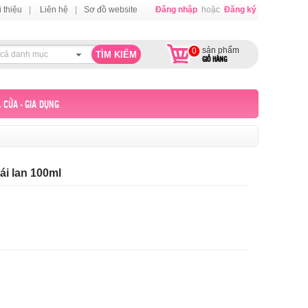
i thiệu
|
Liên hệ
|
Sơ đồ website
Đăng nhập
hoặc
Đăng ký
sản phẩm
0
 cả danh mục
GIỎ HÀNG
 CỬA - GIA DỤNG
i lan 100ml