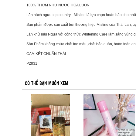
100% THƠM NHƯ NƯỚC HOA LUÔN
Lăn nách ngựa top country - Mistine là lựa chọn hoàn hảo cho nhữ
Sản phẩm được sản xuất bởi thương hiệu Mistine của Thái Lan, uy t
Lăn khử mùi Ngựa với công thức Whitening Care làm sáng vùng da 
Sản Phẩm không chứa chất tạo màu, chất bảo quản, hoàn toàn an 
CAM KẾT CHUẨN THÁI
P2831
CÓ THỂ BẠN MUỐN XEM
1
2
3