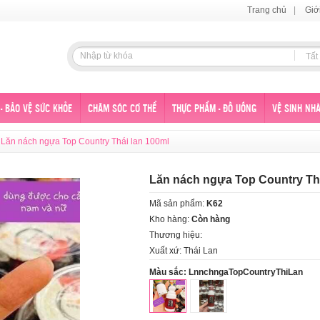
Trang chủ
|
Giớ
Tất
- BẢO VỆ SỨC KHỎE
CHĂM SÓC CƠ THỂ
THỰC PHẨM - ĐỒ UỐNG
VỆ SINH NHÀ
Lăn nách ngựa Top Country Thái lan 100ml
Lăn nách ngựa Top Country Thá
Mã sản phẩm:
K62
Kho hàng:
Còn hàng
Thương hiệu:
Xuất xứ: Thái Lan
Màu sắc:
LnnchngaTopCountryThiLan