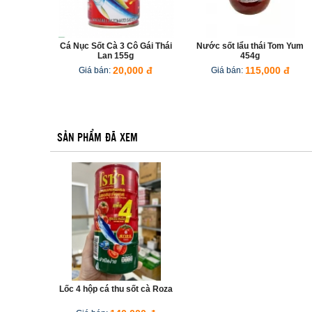
Cá Nục Sốt Cà 3 Cô Gái Thái
Nước sốt lẩu thái Tom Yum
Lan 155g
454g
Giá bán:
20,000 đ
Giá bán:
115,000 đ
SẢN PHẨM ĐÃ XEM
Lốc 4 hộp cá thu sốt cà Roza