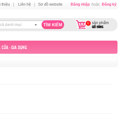
i thiệu
|
Liên hệ
|
Sơ đồ website
Đăng nhập
hoặc
Đăng ký
sản phẩm
0
 cả danh mục
GIỎ HÀNG
 CỬA - GIA DỤNG