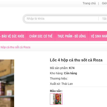
Trang chủ
|
Giớ
Tất
- BẢO VỆ SỨC KHỎE
CHĂM SÓC CƠ THỂ
THỰC PHẨM - ĐỒ UỐNG
VỆ SINH NHÀ
 hộp cá thu sốt cà Roza
Lốc 4 hộp cá thu sốt cà Roza
Mã sản phẩm:
K74
Kho hàng:
Còn hàng
Thương hiệu:
Xuất xứ: Thái Lan
Màu sắc: