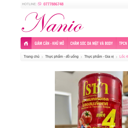
0777886748
HOTLINE:
GIẢM CÂN - KHỬ MỠ
CHĂM SÓC DA MẶT VÀ BODY
TPCN 
Trang chủ
Thực phẩm - đồ uống
Thực phẩm - Gia vị
Lốc 4