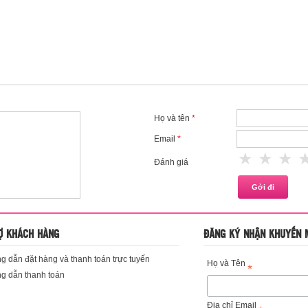
Họ và tên
*
Email
*
1 star
2 st
3
Đánh giá
Ợ KHÁCH HÀNG
ĐĂNG KÝ NHẬN KHUYẾN 
 dẫn đặt hàng và thanh toán trực tuyến
Họ và Tên
*
g dẫn thanh toán
Địa chỉ Email