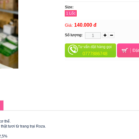
Size:
1 Lốc
140.000 đ
Giá:
Số lượng:
Tư vấn đặt hàng gọi
Đặt
0777886748
cơ thể.
ật tươi từ trang trại Roza.
 2,5%