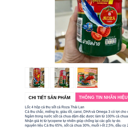
THÔNG TIN NHÃN HIỆU
CHI TIẾT SẢN PHẨM
Lốc 4 hộp cá thu sốt cà Roza Thái Lan
Cá thu chắc, miếng to, giàu iốt, canxi, DHA và Omega 3 có lợi cho 
Ngâm trong nước sốt cà chua đậm đặc được làm từ 100% cà chua th
Nhận giá trị từ lycopene tự nhiên giúp chống lại các gốc tự do.
nguyên liệu Cá thu 65%, sốt cà chua 30%, muối i-ốt 2,5%, dầu cọ