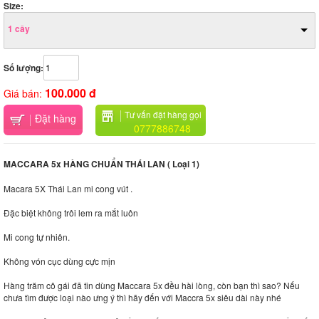
Size:
1 cây
Số lượng:
100.000 đ
Giá bán:
Tư vấn đặt hàng gọi
Đặt hàng
0777886748
MACCARA 5x HÀNG CHUẨN THÁI LAN ( Loại 1)
Macara 5X Thái Lan mi cong vút .
Đặc biệt không trôi lem ra mắt luôn
Mi cong tự nhiên.
Không vón cục dùng cực mịn
Hàng trăm cô gái đã tin dùng Maccara 5x đều hài lòng, còn bạn thì sao? Nếu
chưa tìm được loại nào ưng ý thì hãy đến với Maccra 5x siêu dài này nhé