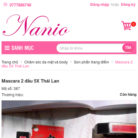
Đăng nhập
hoặc
Đăng ký
0777886748
0
Trang chủ
Chăm sóc da mặt và body
Son phấn trang điểm
Mascara 2
đầu 5X Thái Lan
Mascara 2 đầu 5X Thái Lan
Mã số: 387
Còn hàng
Thương hiệu: