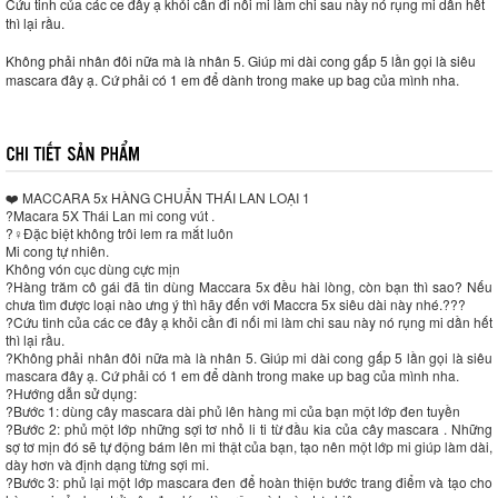
Cứu tinh của các ce đây ạ khỏi cần đi nối mi làm chi sau này nó rụng mi dần hết
thì lại rầu.
Không phải nhân đôi nữa mà là nhân 5. Giúp mi dài cong gấp 5 lần gọi là siêu
mascara đây ạ. Cứ phải có 1 em để dành trong make up bag của mình nha.
❤️ MACCARA 5x HÀNG CHUẨN THÁI LAN LOẠI 1
?Macara 5X Thái Lan mi cong vút .
?‍♀️Đặc biệt không trôi lem ra mắt luôn
Mi cong tự nhiên.
Không vón cục dùng cực mịn
?Hàng trăm cô gái đã tin dùng Maccara 5x đều hài lòng, còn bạn thì sao? Nếu
chưa tìm được loại nào ưng ý thì hãy đến với Maccra 5x siêu dài này nhé.???
?Cứu tinh của các ce đây ạ khỏi cần đi nối mi làm chi sau này nó rụng mi dần hết
thì lại rầu.
?Không phải nhân đôi nữa mà là nhân 5. Giúp mi dài cong gấp 5 lần gọi là siêu
mascara đây ạ. Cứ phải có 1 em để dành trong make up bag của mình nha.
?Hướng dẫn sử dụng:
?Bước 1: dùng cây mascara dài phủ lên hàng mi của bạn một lớp đen tuyền
?Bước 2: phủ một lớp những sợi tơ nhỏ li ti từ đầu kia của cây mascara . Những
sợ tơ mịn đó sẽ tự động bám lên mi thật của bạn, tạo nên một lớp mi giúp làm dài,
dày hơn và định dạng từng sợi mi.
?Bước 3: phủ lại một lớp mascara đen để hoàn thiện bước trang điểm và tạo cho