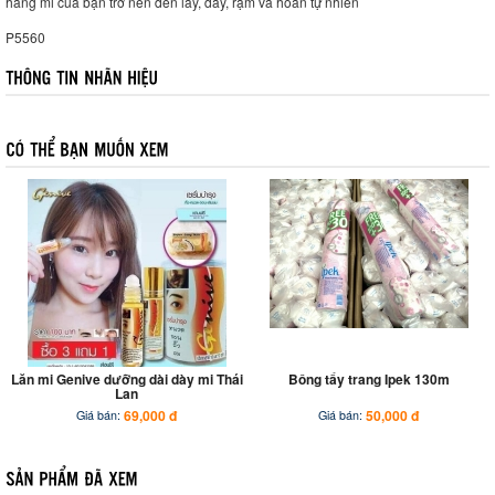
hàng mi của bạn trở nên đen láy, dày, rậm và hoàn tự nhiên
P5560
Lăn mi Genive dưỡng dài dày mi Thái
Bông tẩy trang Ipek 130m
Lan
69,000 đ
50,000 đ
Giá bán:
Giá bán: