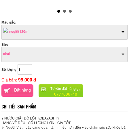
Màu sắc:
ncgitlt120ml
Size:
chai
Số lượng:
99.000 đ
Giá bán:
Tư vấn đặt hàng gọi
Đặt hàng
0777886748
? NƯỚC GIẶT ĐỒ LÓT KOBAYASHI ?
HÀNG VỀ ĐỀU - SỐ LƯỢNG LỚN - GIÁ TỐT
✨ Người Việt ngày càng quan tâm nhiều hơn đến việc chăm sóc sức khỏe bản