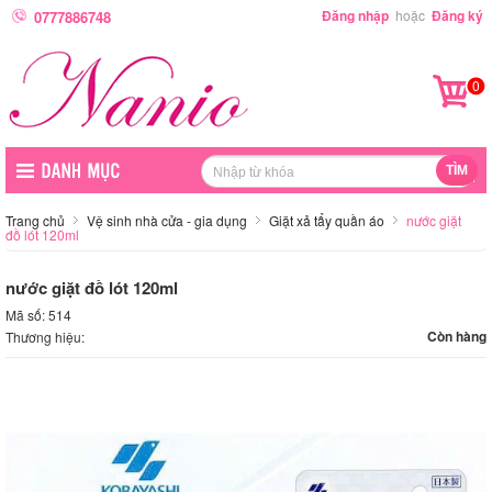
Đăng nhập
hoặc
Đăng ký
0777886748
0
Trang chủ
Vệ sinh nhà cửa - gia dụng
Giặt xả tẩy quần áo
nước giặt
đồ lót 120ml
nước giặt đồ lót 120ml
Mã số: 514
Còn hàng
Thương hiệu: