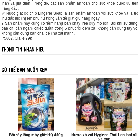
thân và gia đình. Trong đó, các sản phẩm an toàn cho sức khỏe được ưu tiên
hàng đầu.
✅ Nước giặt đồ chip Lingerie Soap là sản phẩm an toàn với sức khỏe và là trợ
thủ đắc lực chị em phụ nữ trong vấn đề giặt giũ hàng ngày.
? Sản phẩm này cũng có tiềm năng bán chạy trên quy mô lớn. Bởi khi sử dụng,
bạn chỉ cần ngâm chiếc quần trong 5 phút rồi đem xả, không cần dùng tay vò,
không cần dùng bàn chải để chà xát mạnh.
P5662. Giá lẻ 99k
Bột tẩy lồng máy giặt HQ 450g
Nước xả vải Hygiene Thái Lan loại túi
và can