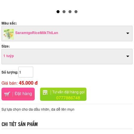
Màu sắc:
SaramtgoRiceMilkThiLan
Size:
1 tuýp
Số lượng:
45.000 đ
Giá bán:
Tư vấn đặt hàng gọi
Đặt hàng
0777886748
Sự lựa chọn cho da dầu nhờn, da dễ lên mụn