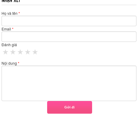
Họ và tên
*
Email
*
Đánh giá
1 star
2 stars
3 stars
4 stars
5 stars
Nội dung
*