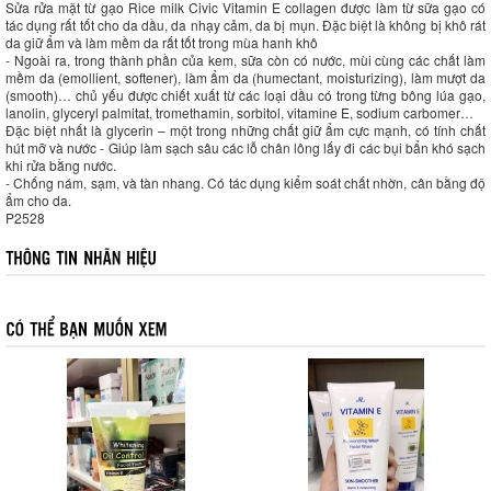
Sửa rửa mặt từ gạo Rice milk Civic Vitamin E collagen được làm từ sữa gạo có
tác dụng rất tốt cho da dầu, da nhạy cảm, da bị mụn. Đặc biệt là không bị khô rát
da giữ ẩm và làm mềm da rất tốt trong mùa hanh khô
- Ngoài ra, trong thành phần của kem, sữa còn có nước, mùi cùng các chất làm
mềm da (emollient, softener), làm ẩm da (humectant, moisturizing), làm mượt da
(smooth)… chủ yếu được chiết xuất từ các loại dầu có trong từng bông lúa gạo,
lanolin, glyceryl palmitat, tromethamin, sorbitol, vitamine E, sodium carbomer…
Đặc biệt nhất là glycerin – một trong những chất giữ ẩm cực mạnh, có tính chất
hút mỡ và nước - Giúp làm sạch sâu các lỗ chân lông lấy đi các bụi bẩn khó sạch
khi rửa bằng nước.
- Chống nám, sạm, và tàn nhang. Có tác dụng kiểm soát chất nhờn, cân bằng độ
ẩm cho da.
P2528