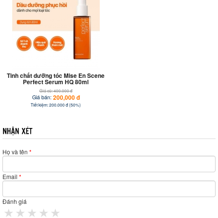
Tinh chất dưỡng tóc Mise En Scene
Perfect Serum HQ 80ml
Giá cũ: 400.000 đ
200,000 đ
Giá bán:
Tiết kiệm: 200.000 đ (50%)
Họ và tên
*
Email
*
Đánh giá
1 star
2 stars
3 stars
4 stars
5 stars