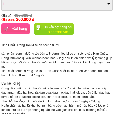
1
400.000 đ
Giá cũ:
200.000 đ
Giá bán:
Tư vấn đặt hàng gọi
Đặt hàng
0777886748
Tinh Chất Dưỡng Tóc Mise en scène 80ml
sản phẩm serum dưỡng tóc đến từ thương hiệu Mise en scène của Hàn Quốc.
Công thức độc quyền kết hợp hoàn hảo 7 loại dầu thiên nhiên với tỷ lệ vàng giúp
hỗ trợ phục hồi tóc, chăm tóc suôn mượt hoàn hảo được cải tiến trong diện mạo
mới.
Tinh chất serum dưỡng tóc số 1 Hàn Quốc suốt 10 năm liền về doanh thu bán
hàng tinh chất serum dưỡng tóc.
Ưu thế nổi bật:
Cung cấp dưỡng chất cho tóc với tỷ lệ vàng của 7 loại dầu dưỡng tóc cao cấp:
dầu argan, dầu hạt hoa trà, dầu dừa, dầu mơ, dầu hạt jojoba, dầu ô liu, dầu hạt
birrea hỗ trợ phục hồi tóc hư tổn, chăm sóc tóc suôn mượt hoàn hảo.
Phục hồi hư tổn, chăm sóc dưỡng tóc mềm mượt chỉ sau 3 ngày sử dụng.
Ngăn chặn tác hại từ khói bụi mịn bằng cách tạo thành một lớp bảo vệ tóc phủ
lên bề mặt để bụi mịn không bị hấp thụ vào giữa các lớp biểu bì đang mở của
các sợi tóc hư tổn.