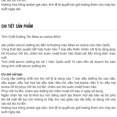
Hương hoa hồng amber gợi cảm, tinh tế bí quyết lưu giữ hương thơm cho máy tóc
suốt ngày dài.
Tinh Chất Dưỡng Tóc Mise en scène 80ml
sản phẩm serum dưỡng tóc đến từ thương hiệu Mise en scène của Hàn Quốc.
Công thức độc quyền kết hợp hoàn hảo 7 loại dầu thiên nhiên với tỷ lệ vàng giúp
hỗ trợ phục hồi tóc, chăm tóc suôn mượt hoàn hảo được cải tiến trong diện mạo
mới.
Tinh chất serum dưỡng tóc số 1 Hàn Quốc suốt 10 năm liền về doanh thu bán
hàng tinh chất serum dưỡng tóc.
Ưu thế nổi bật:
Cung cấp dưỡng chất cho tóc với tỷ lệ vàng của 7 loại dầu dưỡng tóc cao cấp:
dầu argan, dầu hạt hoa trà, dầu dừa, dầu mơ, dầu hạt jojoba, dầu ô liu, dầu hạt
birrea hỗ trợ phục hồi tóc hư tổn, chăm sóc tóc suôn mượt hoàn hảo.
Phục hồi hư tổn, chăm sóc dưỡng tóc mềm mượt chỉ sau 3 ngày sử dụng.
Ngăn chặn tác hại từ khói bụi mịn bằng cách tạo thành một lớp bảo vệ tóc phủ
lên bề mặt để bụi mịn không bị hấp thụ vào giữa các lớp biểu bì đang mở của
các sợi tóc hư tổn.
Hương hoa hồng amber gợi cảm, tinh tế bí quyết lưu giữ hương thơm cho máy tóc
suốt ngày dài.