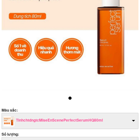
Màu sắc:
TinhchtdngtcMiseEnScenePerfectSerumHQ80ml
Số lượng: