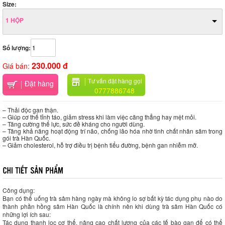
Size:
1 HỘP
Số lượng:
230.000 đ
Giá bán:
Tư vấn đặt hàng gọi
Đặt hàng
0777886748
– Thải độc gan thận.
– Giúp cơ thể tỉnh táo, giảm stress khi làm việc căng thẳng hay mệt mỏi.
– Tăng cường thể lực, sức đề kháng cho người dùng.
– Tăng khả năng hoạt động trí não, chống lão hóa nhờ tinh chất nhân sâm trong
gói trà Hàn Quốc.
– Giảm cholesterol, hỗ trợ điều trị bệnh tiểu đường, bệnh gan nhiễm mỡ.
Công dụng:
Bạn có thể uống trà sâm hàng ngày mà không lo sợ bất kỳ tác dụng phụ nào do
thành phần hồng sâm Hàn Quốc là chính nên khi dùng trà sâm Hàn Quốc có
những lợi ích sau:
Tác dụng thanh lọc cơ thể, nâng cao chất lượng của các tế bào gan để có thể