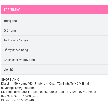
Trang chủ
Giỏ hàng
Tài khoản của bạn
Hỗ trợ khách hàng
Chính sách và quy định
Liên hệ
SHOP NANIO
Địa chỉ: 1/59 Hoàng Việt, Phường 4, Quận Tân Bình, Tp.HCM
Email:
huyenngo12@gmail.com
SĐT chốt đơn: 0856442338 - 0385938028 - 0389177428 - 0774936628 -
0777886748 - 0777886758
Sỉ add zalo 0777886748