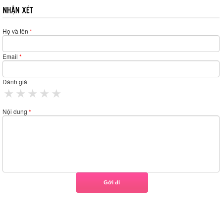
Họ và tên
*
Email
*
Đánh giá
1 star
2 stars
3 stars
4 stars
5 stars
Nội dung
*