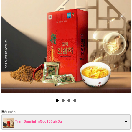
Màu sắc:
TrsmSamjinHnQuc100gix3g