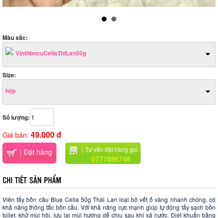
Màu sắc:
VinthbncuCellaThiLan50g
Size:
hộp
Số lượng:
49.000 đ
Giá bán:
Tư vấn đặt hàng gọi
Đặt hàng
0777886748
Viên tẩy bồn cầu Blue Cella 50g Thái Lan loại bỏ vết ố vàng nhanh chóng, có
khả năng thông tắc bồn cầu. Với khả năng cực mạnh giúp tự động tẩy sạch bồn
toilet, khử mùi hôi, lưu lại mùi hương dễ chịu sau khi xả nước. Diệt khuẩn bằng