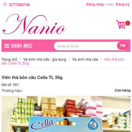
Đăng nhập
hoặc
Đăng ký
0777886748
0
Trang chủ
Vệ sinh nhà cửa - gia dụng
Vệ sinh nhà cửa
Viên thả bồn
cầu Cella TL 50g
Viên thả bồn cầu Cella TL 50g
Mã số: 561
Còn hàng
Thương hiệu: