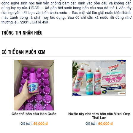
công nghệ sinh học tiên tiến chống bám cặn dính vào bồn cầu và không cần
dùng tay cọ rửa. HDSD: – Xả gần hết nước trong bồn cầu sau đó thả 1 viên tẩy
còn nguyên lưới bọc vào bồn chứa nước. – Sau một vài lần giật nước biến thành
màu xanh trong là phát huy tác dụng. Sau đó chỉ cần xả nước rồi dùng như
thường lệ. P2831 . Giá lẻ 49k
Cốc thả bồn cầu Hàn Quốc
Nước tẩy nhà tắm bồn cầu Vixol Oxy
Thái Lan
49,000 đ
60,000 đ
Giá bán:
Giá bán: