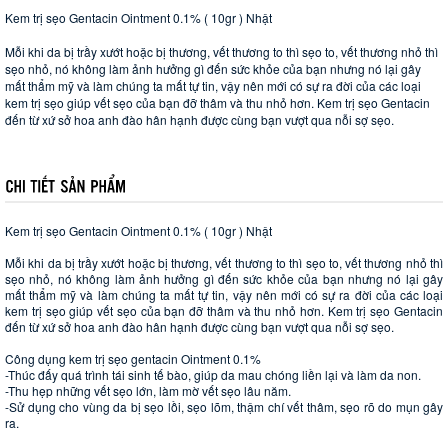
Kem trị sẹo Gentacin Ointment 0.1% ( 10gr ) Nhật 
Mỗi khi da bị trầy xướt hoặc bị thương, vết thương to thì sẹo to, vết thương nhỏ thì 
sẹo nhỏ, nó không làm ảnh hưởng gì đến sức khỏe của bạn nhưng nó lại gây 
mất thẩm mỹ và làm chúng ta mất tự tin, vậy nên mới có sự ra đời của các loại 
kem trị sẹo giúp vết sẹo của bạn đỡ thâm và thu nhỏ hơn. Kem trị sẹo Gentacin 
đến từ xứ sở hoa anh đào hân hạnh được cùng bạn vượt qua nỗi sợ sẹo.
Kem trị sẹo Gentacin Ointment 0.1% ( 10gr ) Nhật 
Mỗi khi da bị trầy xướt hoặc bị thương, vết thương to thì sẹo to, vết thương nhỏ thì 
sẹo nhỏ, nó không làm ảnh hưởng gì đến sức khỏe của bạn nhưng nó lại gây 
mất thẩm mỹ và làm chúng ta mất tự tin, vậy nên mới có sự ra đời của các loại 
kem trị sẹo giúp vết sẹo của bạn đỡ thâm và thu nhỏ hơn. Kem trị sẹo Gentacin 
đến từ xứ sở hoa anh đào hân hạnh được cùng bạn vượt qua nỗi sợ sẹo.
Công dụng kem trị sẹo gentacin Ointment 0.1% 
-Thúc đấy quá trình tái sinh tế bào, giúp da mau chóng liền lại và làm da non. 
-Thu hẹp những vết sẹo lớn, làm mờ vết sẹo lâu năm. 
-Sử dụng cho vùng da bị sẹo lồi, sẹo lõm, thậm chí vết thâm, sẹo rõ do mụn gây 
ra.