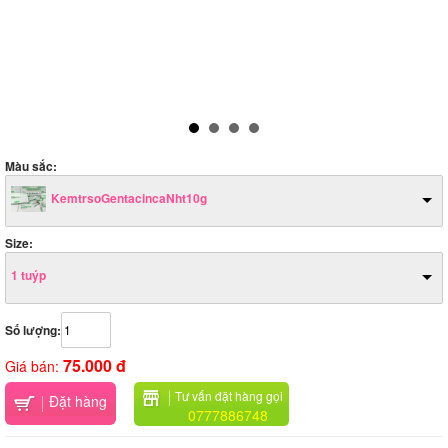
Màu sắc:
KemtrsoGentacincaNht10g
Size:
1 tuýp
Số lượng:
75.000 đ
Giá bán:
Tư vấn đặt hàng gọi
Đặt hàng
0777886748