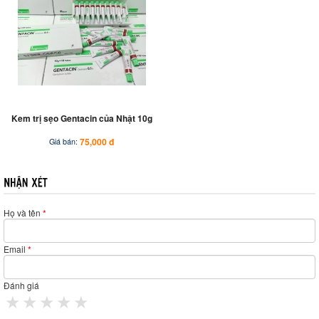
Kem trị sẹo Gentacin của Nhật 10g
75,000 đ
Giá bán:
Họ và tên
*
Email
*
Đánh giá
1 star
2 stars
3 stars
4 stars
5 stars