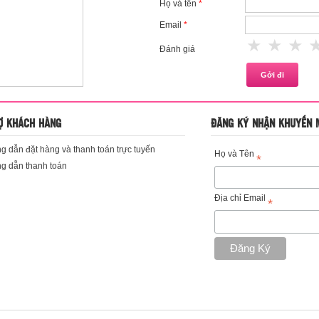
Họ và tên
*
Email
*
1 star
2 st
3
Đánh giá
Ợ KHÁCH HÀNG
ĐĂNG KÝ NHẬN KHUYẾN 
 dẫn đặt hàng và thanh toán trực tuyến
Họ và Tên
*
g dẫn thanh toán
Địa chỉ Email
*