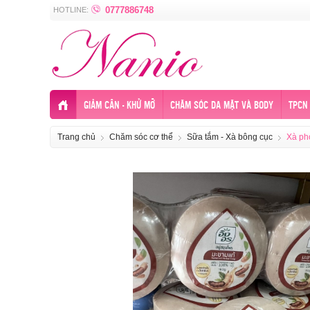
0777886748
HOTLINE:
GIẢM CÂN - KHỬ MỠ
CHĂM SÓC DA MẶT VÀ BODY
TPCN 
Trang chủ
Chăm sóc cơ thể
Sữa tắm - Xà bông cục
Xà ph