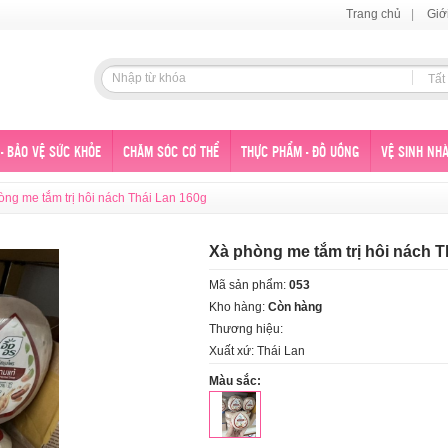
Trang chủ
|
Giớ
Tất
- BẢO VỆ SỨC KHỎE
CHĂM SÓC CƠ THỂ
THỰC PHẨM - ĐỒ UỐNG
VỆ SINH NHÀ
òng me tắm trị hôi nách Thái Lan 160g
Xà phòng me tắm trị hôi nách T
Mã sản phẩm:
053
Kho hàng:
Còn hàng
Thương hiệu:
Xuất xứ: Thái Lan
Màu sắc: