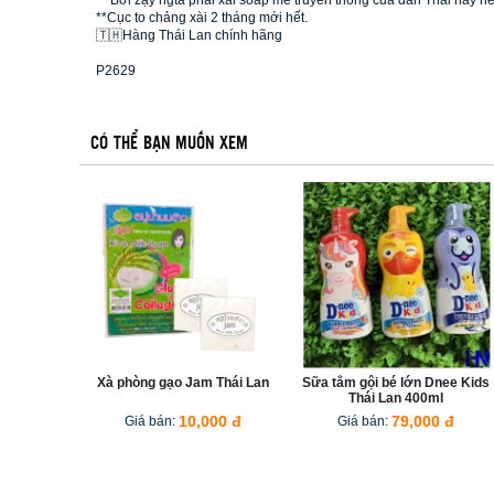
** Bởi zậy ngta phải xài soap me truyền thống của dân Thái này nè
**Cục to chảng xài 2 tháng mới hết.
🇹🇭Hàng Thái Lan chính hãng
P2629
CÓ THỂ BẠN MUỐN XEM
1
2
3
Xà phòng gạo Jam Thái Lan
Sữa tắm gội bé lớn Dnee Kids
Thái Lan 400ml
Giá bán:
10,000 đ
Giá bán:
79,000 đ