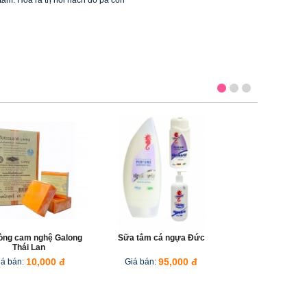
ắm. Hoá ra trị hôi nách đó pà con 
òng cam nghệ Galong
Sữa tắm cá ngựa Đức
Sữa tắm
Thái Lan
Organic Th
iá bán:
10,000 đ
Giá bán:
95,000 đ
Giá b