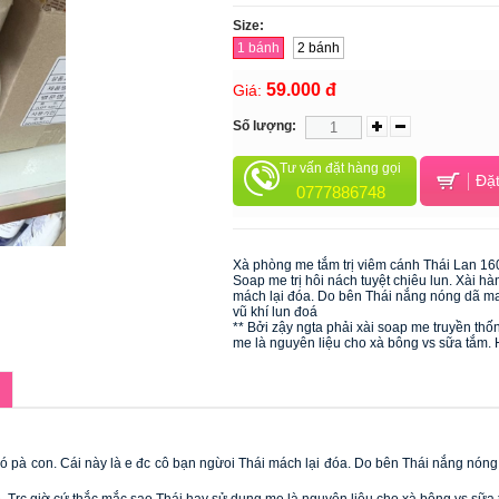
Size:
1 bánh
2 bánh
59.000 đ
Giá:
Số lượng:
Tư vấn đặt hàng gọi
Đặt
0777886748
Xà phòng me tắm trị viêm cánh Thái Lan 16
Soap me trị hôi nách tuyệt chiêu lun. Xài hà
mách lại đóa. Do bên Thái nắng nóng dã man
vũ khí lun đoá 
** Bởi zậy ngta phải xài soap me truyền thố
me là nguyên liệu cho xà bông vs sữa tắm. H
đó pà con. Cái này là e đc cô bạn ngừoi Thái mách lại đóa. Do bên Thái nắng nóng