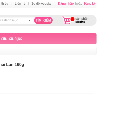
i thiệu
|
Liên hệ
|
Sơ đồ website
Đăng nhập
hoặc
Đăng ký
sản phẩm
0
 cả danh mục
GIỎ HÀNG
 CỬA - GIA DỤNG
hái Lan 160g