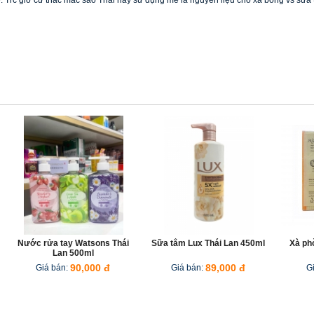
. Trc giờ cứ thắc mắc sao Thái hay sử dụng me là nguyên liệu cho xà bông vs sữa t
Nước rửa tay Watsons Thái
Sữa tắm Lux Thái Lan 450ml
Xà ph
Lan 500ml
Giá bán:
90,000 đ
Giá bán:
89,000 đ
G