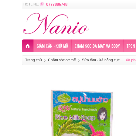
0777886748
HOTLINE:
GIẢM CÂN - KHỬ MỠ
CHĂM SÓC DA MẶT VÀ BODY
TPCN 
Trang chủ
Chăm sóc cơ thể
Sữa tắm - Xà bông cục
Xà ph