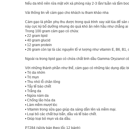
Nếu da khô nên rửa mặt với xà phòng này 2-3 lần/ tuần và tắm bo
Vài thông tin về cám gạo cho khách iu tham khảo nha
Cám gạo là phần phụ thu được trong quá trình xay xát lúa để sản xu
này cực kỳ bổ dưỡng nhưng do quá khó ăn nên hầu như chẳng ai 
Trong 100 gram cám gạo có chứa:
• 22 gram lipid
• 40 gram glucid
• 12 gram protein
• 26 gram còn lại là các nguyên tố vi lượng như vitamin E, B6, B1
Ngoài ra trong lipid gạo có chứa chất tinh dầu Gamma Oryzanol có 
Với những thành phần như thế, cám gạo có những tác dụng đặc bi
• Trị da nhờn
• Trị mụn
• Thu nhỏ lỗ chân lông
• Tẩy tế bào chết
• Trắng da
• Ngừa nám da
• Chống lão hóa da
• Làm mềm mượt tóc
• Vitamin trong sữa gạo giúp da sáng dần lên và mềm mại.
• Loại bỏ các chất bụi bẩn, dầu và tế bào chết.
• Giúp loại bỏ mụn và da dầu.
P7284 (sỉ/ctv bán theo lốc 12 bánh)