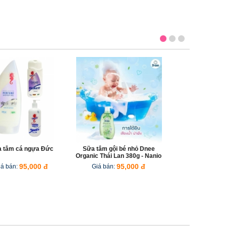
 tắm cá ngựa Đức
Sữa tắm gội bé nhỏ Dnee
Xà phòng 
Organic Thái Lan 380g - Nanio
Th
iá bán:
95,000 đ
Giá bán:
95,000 đ
Giá b