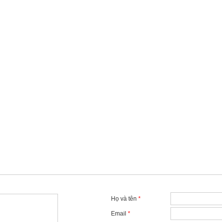
Họ và tên
*
Email
*