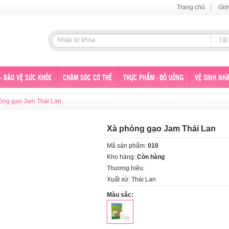
Trang chủ
|
Giớ
Tất
- BẢO VỆ SỨC KHỎE
CHĂM SÓC CƠ THỂ
THỰC PHẨM - ĐỒ UỐNG
VỆ SINH NHÀ
òng gạo Jam Thái Lan
Xà phòng gạo Jam Thái Lan
Mã sản phẩm:
010
Kho hàng:
Còn hàng
Thương hiệu:
Xuất xứ: Thái Lan
Màu sắc: