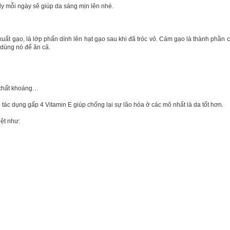
dy mỗi ngày sẽ giúp da sáng mịn lên nhé.
ất gạo, là lớp phấn dính lên hạt gạo sau khi đã tróc vỏ. Cám gạo là thành phần có
dùng nó để ăn cả.
, chất khoáng…
tác dụng gấp 4 Vitamin E giúp chống lại sự lão hóa ở các mô nhất là da tốt hơn.
ệt như: