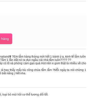
 hàng
ailand❣️ ?Em tắm hàng tháng mới hết 1 bánh ý ạ, kinh tế lắm luôn
. Tắm 1 lần đất nó ra đục ngầu cái nhà tắm luôn???? ??
ó lô xà phòng cám gạo quá Hot nên e gom thật là nhiều về cho
i là hay thấy mấy bà công chúa tắm lắm ?Mỗi ngày ta nói chừng 1
ề bắt nắng j hết nha.
loại bỏ mùi hôi cơ thể tương đối tốt.