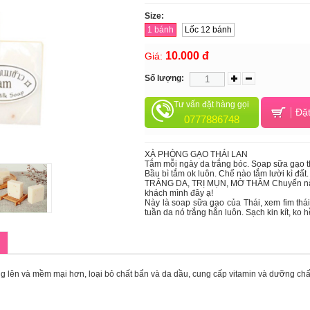
Size:
1 bánh
Lốc 12 bánh
10.000 đ
Giá:
Số lượng:
Tư vấn đặt hàng gọi
Đặt
0777886748
XÀ PHÒNG GẠO THÁI LAN
Tắm mỗi ngày da trắng bóc. Soap sữa gạo th
Bầu bì tắm ok luôn. Chế nào tắm lười kì đất
TRẮNG DA, TRỊ MỤN, MỜ THÂM Chuyến này c
khách mình đây ạ!
Này là soap sữa gạo của Thái, xem fim thá
tuần da nó trắng hẳn luôn. Sạch kin kít, ko h
g lên và mềm mại hơn, loại bỏ chất bẩn và da dầu, cung cấp vitamin và dưỡng chất, 