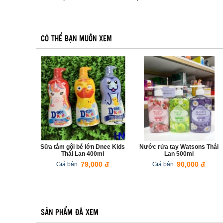
CÓ THỂ BẠN MUỐN XEM
1
2
3
Sữa tắm gội bé lớn Dnee Kids
Nước rửa tay Watsons Thái
Thái Lan 400ml
Lan 500ml
Giá bán:
79,000 đ
Giá bán:
90,000 đ
SẢN PHẨM ĐÃ XEM