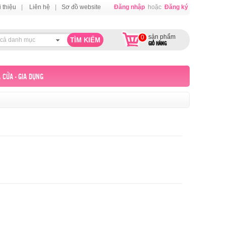
i thiệu
|
Liên hệ
|
Sơ đồ website
Đăng nhập
hoặc
Đăng ký
sản phẩm
0
 cả danh mục
GIỎ HÀNG
 CỬA - GIA DỤNG