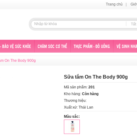
Trang chủ
|
Giớ
Tất
- BẢO VỆ SỨC KHỎE
CHĂM SÓC CƠ THỂ
THỰC PHẨM - ĐỒ UỐNG
VỆ SINH NHÀ
ắm On The Body 900g
Sữa tắm On The Body 900g
Mã sản phẩm:
201
Kho hàng:
Còn hàng
Thương hiệu:
Xuất xứ: Thái Lan
Màu sắc: