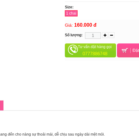
Size:
1 chai
160.000 đ
Giá:
Số lượng:
Tư vấn đặt hàng gọi
Đặt
0777886748
nhiên, mang đến cho nàng sự thoải mái, dễ chịu sau ngày dài mệt mỏi.