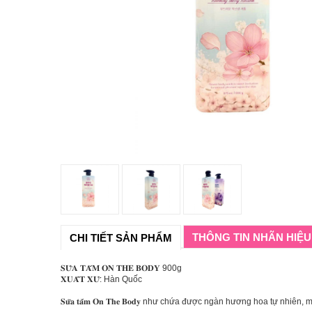
THÔNG TIN NHÃN HIỆU
CHI TIẾT SẢN PHẨM
𝐒𝐔̛̃𝐀 𝐓𝐀̆́𝐌 𝐎𝐍 𝐓𝐇𝐄 𝐁𝐎𝐃𝐘 900g
𝐗𝐔𝐀̂́𝐓 𝐗𝐔̛́: Hàn Quốc
𝐒𝐮̛̃𝐚 𝐭𝐚̆́𝐦 𝐎𝐧 𝐓𝐡𝐞 𝐁𝐨𝐝𝐲 như chứa được ngàn hương hoa tự 