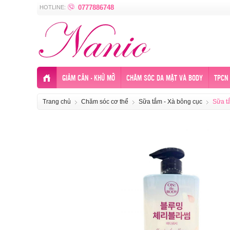
0777886748
HOTLINE:
GIẢM CÂN - KHỬ MỠ
CHĂM SÓC DA MẶT VÀ BODY
TPCN 
Trang chủ
Chăm sóc cơ thể
Sữa tắm - Xà bông cục
Sữa t