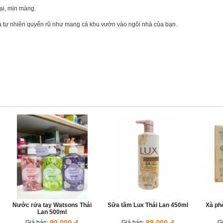
ại, mịn màng.
a tự nhiên quyến rũ như mang cả khu vườn vào ngôi nhà của bạn.
Nước rửa tay Watsons Thái
Sữa tắm Lux Thái Lan 450ml
Xà ph
Lan 500ml
Giá bán:
90,000 đ
Giá bán:
89,000 đ
G