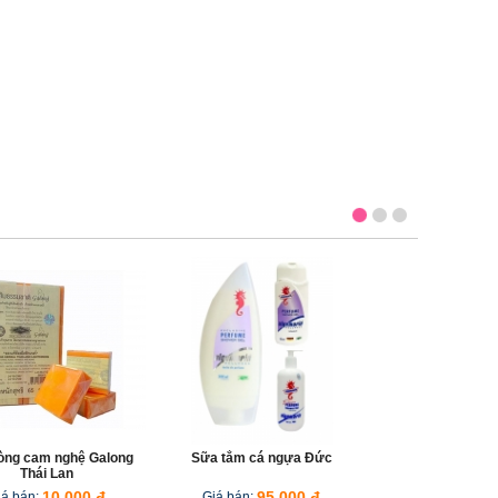
òng cam nghệ Galong
Sữa tắm cá ngựa Đức
Sữa tắm
Thái Lan
Organic Th
iá bán:
10,000 đ
Giá bán:
95,000 đ
Giá b