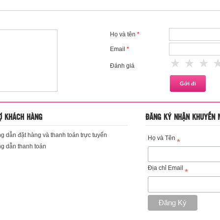
Họ và tên
*
Email
*
1 star
2 st
3
Đánh giá
Ợ KHÁCH HÀNG
ĐĂNG KÝ NHẬN KHUYẾN 
 dẫn đặt hàng và thanh toán trực tuyến
Họ và Tên
*
g dẫn thanh toán
Địa chỉ Email
*