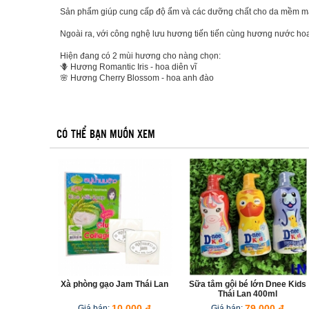
Sản phẩm giúp cung cấp độ ẩm và các dưỡng chất cho da mềm m
Ngoài ra, với công nghệ lưu hương tiến tiến cùng hương nước ho
Hiện đang có 2 mùi hương cho nàng chọn:
🪻 Hương Romantic Iris - hoa diên vĩ
🌸 Hương Cherry Blossom - hoa anh đào
CÓ THỂ BẠN MUỐN XEM
1
2
3
Xà phòng gạo Jam Thái Lan
Sữa tắm gội bé lớn Dnee Kids
Thái Lan 400ml
Giá bán:
10,000 đ
Giá bán:
79,000 đ