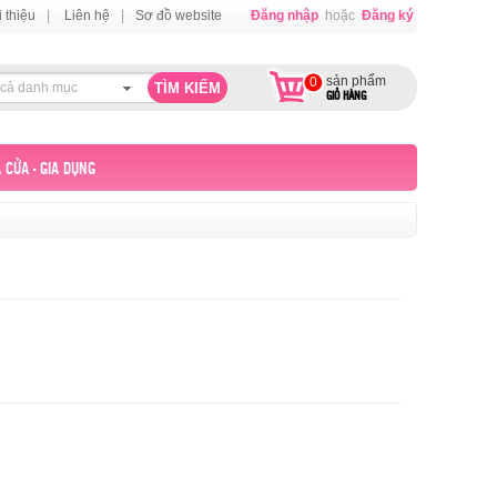
i thiệu
|
Liên hệ
|
Sơ đồ website
Đăng nhập
hoặc
Đăng ký
sản phẩm
0
 cả danh mục
GIỎ HÀNG
 CỬA - GIA DỤNG